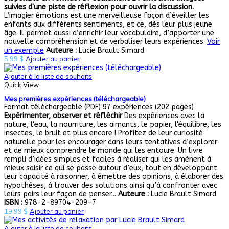
suivies d'une piste de réflexion pour ouvrir la discussion.
L’imagier émotions est une merveilleuse façon d’éveiller les
enfants aux différents sentiments, et ce, dès leur plus jeune
âge. Il permet aussi d’enrichir leur vocabulaire, d’apporter une
nouvelle compréhension et de verbaliser leurs expériences.
Voir
un exemple
Auteure :
Lucie Brault Simard
5,99
$
Ajouter au panier
Ajouter à la liste de souhaits
Quick View
Mes premières expériences (téléchargeable)
Format téléchargeable (PDF) 97 expériences (202 pages)
Expérimenter, observer
et réfléchir
Des expériences avec la
nature, l'eau, la nourriture, les aimants, le papier, l'équilibre, les
insectes, le bruit et plus encore ! Profitez de leur curiosité
naturelle pour les encourager dans leurs tentatives d’explorer
et de mieux comprendre le monde qui les entoure. Un livre
rempli d’idées simples et faciles à réaliser qui les amènent à
mieux saisir ce qui se passe autour d’eux, tout en développant
leur capacité à raisonner, à émettre des opinions, à élaborer des
hypothèses, à trouver des solutions ainsi qu’à confronter avec
leurs pairs leur façon de penser...
Auteure :
Lucie Brault Simard
ISBN :
978-2-89704-209-7
19,99
$
Ajouter au panier
Ajouter à la liste de souhaits