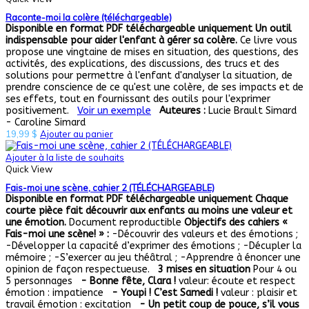
Raconte-moi la colère (téléchargeable)
Disponible en format PDF téléchargeable uniquement
Un outil
indispensable pour aider l'enfant à gérer sa colère.
Ce livre vous
propose une vingtaine de mises en situation, des questions, des
activités, des explications, des discussions, des trucs et des
solutions pour permettre à l'enfant d'analyser la situation, de
prendre conscience de ce qu'est une colère, de ses impacts et de
ses effets, tout en fournissant des outils pour l'exprimer
positivement.
Voir un exemple
Auteures :
Lucie Brault Simard
- Caroline Simard
19,99
$
Ajouter au panier
Ajouter à la liste de souhaits
Quick View
Fais-moi une scène, cahier 2 (TÉLÉCHARGEABLE)
Disponible en format PDF téléchargeable uniquement
Chaque
courte pièce fait découvrir aux enfants au moins une valeur et
une émotion.
Document reproductible
Objectifs des cahiers «
Fais-moi une scène! » :
-Découvrir des valeurs et des émotions ;
-Développer la capacité d’exprimer des émotions ; -Décupler la
mémoire ; -S’exercer au jeu théâtral ; -Apprendre à énoncer une
opinion de façon respectueuse.
3 mises en situation
Pour 4 ou
5 personnages
- Bonne fête, Clara !
valeur: écoute et respect
émotion : impatience
- Youpi ! C’est Samedi !
valeur : plaisir et
travail émotion : excitation
- Un petit coup de pouce, s’il vous