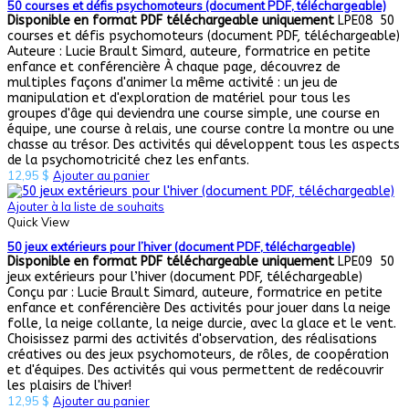
50 courses et défis psychomoteurs (document PDF, téléchargeable)
Disponible en format PDF téléchargeable uniquement
LPE08 50
courses et défis psychomoteurs (document PDF, téléchargeable)
Auteure : Lucie Brault Simard, auteure, formatrice en petite
enfance et conférencière À chaque page, découvrez de
multiples façons d'animer la même activité : un jeu de
manipulation et d'exploration de matériel pour tous les
groupes d'âge qui deviendra une course simple, une course en
équipe, une course à relais, une course contre la montre ou une
chasse au trésor. Des activités qui développent tous les aspects
de la psychomotricité chez les enfants.
12,95
$
Ajouter au panier
Ajouter à la liste de souhaits
Quick View
50 jeux extérieurs pour l’hiver (document PDF, téléchargeable)
Disponible en format PDF téléchargeable uniquement
LPE09 50
jeux extérieurs pour l’hiver (document PDF, téléchargeable)
Conçu par : Lucie Brault Simard, auteure, formatrice en petite
enfance et conférencière Des activités pour jouer dans la neige
folle, la neige collante, la neige durcie, avec la glace et le vent.
Choisissez parmi des activités d'observation, des réalisations
créatives ou des jeux psychomoteurs, de rôles, de coopération
et d'équipes. Des activités qui vous permettent de redécouvrir
les plaisirs de l'hiver!
12,95
$
Ajouter au panier