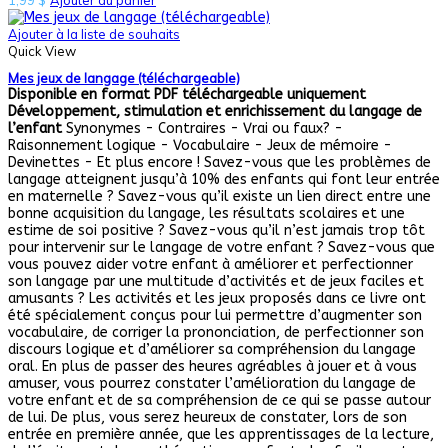
1,99
$
Ajouter au panier
Ajouter à la liste de souhaits
Quick View
Mes jeux de langage (téléchargeable)
Disponible en format PDF téléchargeable uniquement
Développement, stimulation et enrichissement du langage de
l’enfant
Synonymes - Contraires - Vrai ou faux? -
Raisonnement logique - Vocabulaire - Jeux de mémoire -
Devinettes - Et plus encore ! Savez-vous que les problèmes de
langage atteignent jusqu’à 10% des enfants qui font leur entrée
en maternelle ? Savez-vous qu’il existe un lien direct entre une
bonne acquisition du langage, les résultats scolaires et une
estime de soi positive ? Savez-vous qu’il n’est jamais trop tôt
pour intervenir sur le langage de votre enfant ? Savez-vous que
vous pouvez aider votre enfant à améliorer et perfectionner
son langage par une multitude d’activités et de jeux faciles et
amusants ? Les activités et les jeux proposés dans ce livre ont
été spécialement conçus pour lui permettre d’augmenter son
vocabulaire, de corriger la prononciation, de perfectionner son
discours logique et d’améliorer sa compréhension du langage
oral. En plus de passer des heures agréables à jouer et à vous
amuser, vous pourrez constater l’amélioration du langage de
votre enfant et de sa compréhension de ce qui se passe autour
de lui. De plus, vous serez heureux de constater, lors de son
entrée en première année, que les apprentissages de la lecture,