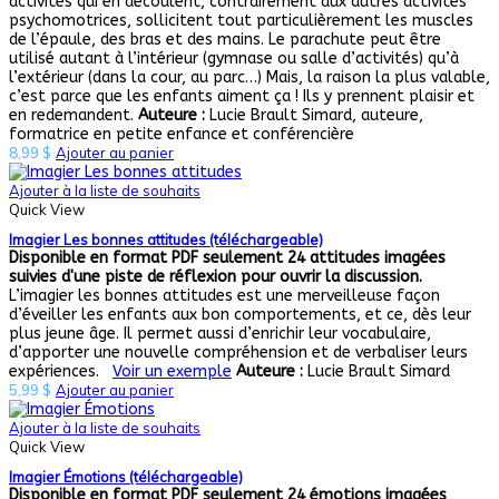
activités qui en découlent, contrairement aux autres activités
psychomotrices, sollicitent tout particulièrement les muscles
de l’épaule, des bras et des mains. Le parachute peut être
utilisé autant à l’intérieur (gymnase ou salle d’activités) qu’à
l’extérieur (dans la cour, au parc…) Mais, la raison la plus valable,
c’est parce que les enfants aiment ça ! Ils y prennent plaisir et
en redemandent.
Auteure :
Lucie Brault Simard, auteure,
formatrice en petite enfance et conférencière
8,99
$
Ajouter au panier
Ajouter à la liste de souhaits
Quick View
Imagier Les bonnes attitudes (téléchargeable)
Disponible en format PDF seulement
24 attitudes imagées
suivies d'une piste de réflexion pour ouvrir la discussion.
L’imagier les bonnes attitudes est une merveilleuse façon
d’éveiller les enfants aux bon comportements, et ce, dès leur
plus jeune âge. Il permet aussi d’enrichir leur vocabulaire,
d’apporter une nouvelle compréhension et de verbaliser leurs
expériences.
Voir un exemple
Auteure :
Lucie Brault Simard
5,99
$
Ajouter au panier
Ajouter à la liste de souhaits
Quick View
Imagier Émotions (téléchargeable)
Disponible en format PDF seulement
24 émotions imagées