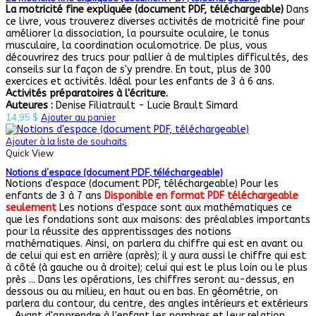
La motricité fine expliquée (document PDF, téléchargeable)
Dans
ce livre, vous trouverez diverses activités de motricité fine pour
améliorer la dissociation, la poursuite oculaire, le tonus
musculaire, la coordination oculomotrice. De plus, vous
découvrirez des trucs pour pallier à de multiples difficultés, des
conseils sur la façon de s'y prendre. En tout, plus de 300
exercices et activités. Idéal pour les enfants de 3 à 6 ans.
Activités préparatoires à l'écriture.
Auteures :
Denise Filiatrault - Lucie Brault Simard
14,95
$
Ajouter au panier
Ajouter à la liste de souhaits
Quick View
Notions d’espace (document PDF, téléchargeable)
Notions d'espace (document PDF, téléchargeable) Pour les
enfants de 3 à 7 ans
Disponible en format PDF téléchargeable
seulement
Les notions d'espace sont aux mathématiques ce
que les fondations sont aux maisons: des préalables importants
pour la réussite des apprentissages des notions
mathématiques. Ainsi, on parlera du chiffre qui est en avant ou
de celui qui est en arrière (après); il y aura aussi le chiffre qui est
à côté (à gauche ou à droite); celui qui est le plus loin ou le plus
près ... Dans les opérations, les chiffres seront au-dessus, en
dessous ou au milieu, en haut ou en bas. En géométrie, on
parlera du contour, du centre, des angles intérieurs et extérieurs
... Avant d'apprendre à l'enfant les nombres et leur relation