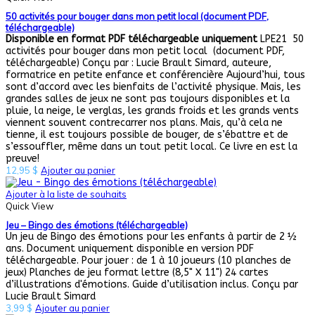
50 activités pour bouger dans mon petit local (document PDF,
téléchargeable)
Disponible en format PDF téléchargeable uniquement
LPE21 50
activités pour bouger dans mon petit local (document PDF,
téléchargeable) Conçu par : Lucie Brault Simard, auteure,
formatrice en petite enfance et conférencière Aujourd’hui, tous
sont d’accord avec les bienfaits de l’activité physique. Mais, les
grandes salles de jeux ne sont pas toujours disponibles et la
pluie, la neige, le verglas, les grands froids et les grands vents
viennent souvent contrecarrer nos plans. Mais, qu’à cela ne
tienne, il est toujours possible de bouger, de s’ébattre et de
s’essouffler, même dans un tout petit local. Ce livre en est la
preuve!
12,95
$
Ajouter au panier
Ajouter à la liste de souhaits
Quick View
Jeu – Bingo des émotions (téléchargeable)
Un jeu de Bingo des émotions pour les enfants à partir de 2 ½
ans. Document uniquement disponible en version PDF
téléchargeable. Pour jouer : de 1 à 10 joueurs (10 planches de
jeux) Planches de jeu format lettre (8,5" X 11") 24 cartes
d’illustrations d'émotions. Guide d’utilisation inclus. Conçu par
Lucie Brault Simard
3,99
$
Ajouter au panier