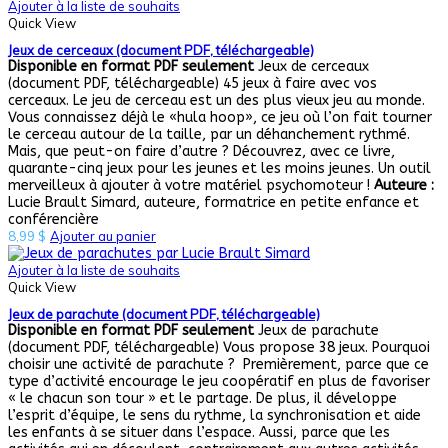
Ajouter à la liste de souhaits
Quick View
Jeux de cerceaux (document PDF, téléchargeable)
Disponible en format PDF seulement
Jeux de cerceaux
(document PDF, téléchargeable) 45 jeux à faire avec vos
cerceaux. Le jeu de cerceau est un des plus vieux jeu au monde.
Vous connaissez déjà le «hula hoop», ce jeu où l’on fait tourner
le cerceau autour de la taille, par un déhanchement rythmé.
Mais, que peut-on faire d’autre ? Découvrez, avec ce livre,
quarante-cinq jeux pour les jeunes et les moins jeunes. Un outil
merveilleux à ajouter à votre matériel psychomoteur !
Auteure :
Lucie Brault Simard, auteure, formatrice en petite enfance et
conférencière
8,99
$
Ajouter au panier
Ajouter à la liste de souhaits
Quick View
Jeux de parachute (document PDF, téléchargeable)
Disponible en format PDF seulement
Jeux de parachute
(document PDF, téléchargeable) Vous propose 38 jeux. Pourquoi
choisir une activité de parachute ? Premièrement, parce que ce
type d’activité encourage le jeu coopératif en plus de favoriser
« le chacun son tour » et le partage. De plus, il développe
l’esprit d’équipe, le sens du rythme, la synchronisation et aide
les enfants à se situer dans l’espace. Aussi, parce que les