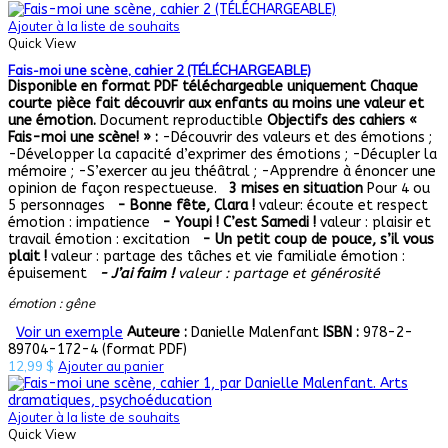
Ajouter à la liste de souhaits
Quick View
Fais-moi une scène, cahier 2 (TÉLÉCHARGEABLE)
Disponible en format PDF téléchargeable uniquement
Chaque
courte pièce fait découvrir aux enfants au moins une valeur et
une émotion.
Document reproductible
Objectifs des cahiers «
Fais-moi une scène! » :
-Découvrir des valeurs et des émotions ;
-Développer la capacité d’exprimer des émotions ; -Décupler la
mémoire ; -S’exercer au jeu théâtral ; -Apprendre à énoncer une
opinion de façon respectueuse.
3 mises en situation
Pour 4 ou
5 personnages
- Bonne fête, Clara !
valeur: écoute et respect
émotion : impatience
- Youpi ! C’est Samedi !
valeur : plaisir et
travail émotion : excitation
- Un petit coup de pouce, s’il vous
plait !
valeur : partage des tâches et vie familiale émotion :
épuisement
- J’ai faim !
valeur : partage et générosité
émotion : gêne
Voir un exemple
Auteure :
Danielle Malenfant
ISBN :
978-2-
89704-172-4 (format PDF)
12,99
$
Ajouter au panier
Ajouter à la liste de souhaits
Quick View