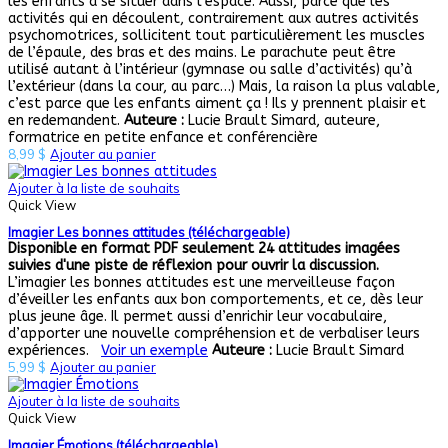
les enfants à se situer dans l’espace. Aussi, parce que les
activités qui en découlent, contrairement aux autres activités
psychomotrices, sollicitent tout particulièrement les muscles
de l’épaule, des bras et des mains. Le parachute peut être
utilisé autant à l’intérieur (gymnase ou salle d’activités) qu’à
l’extérieur (dans la cour, au parc…) Mais, la raison la plus valable,
c’est parce que les enfants aiment ça ! Ils y prennent plaisir et
en redemandent.
Auteure :
Lucie Brault Simard, auteure,
formatrice en petite enfance et conférencière
8,99
$
Ajouter au panier
Ajouter à la liste de souhaits
Quick View
Imagier Les bonnes attitudes (téléchargeable)
Disponible en format PDF seulement
24 attitudes imagées
suivies d'une piste de réflexion pour ouvrir la discussion.
L’imagier les bonnes attitudes est une merveilleuse façon
d’éveiller les enfants aux bon comportements, et ce, dès leur
plus jeune âge. Il permet aussi d’enrichir leur vocabulaire,
d’apporter une nouvelle compréhension et de verbaliser leurs
expériences.
Voir un exemple
Auteure :
Lucie Brault Simard
5,99
$
Ajouter au panier
Ajouter à la liste de souhaits
Quick View
Imagier Émotions (téléchargeable)