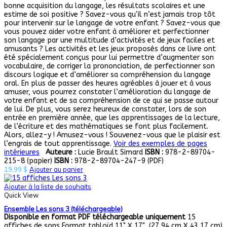
bonne acquisition du langage, les résultats scolaires et une
estime de soi positive ? Savez-vous qu’il n’est jamais trop tôt
pour intervenir sur le langage de votre enfant ? Savez-vous que
vous pouvez aider votre enfant à améliorer et perfectionner
son langage par une multitude d’activités et de jeux faciles et
amusants ? Les activités et les jeux proposés dans ce livre ont
été spécialement conçus pour lui permettre d’augmenter son
vocabulaire, de corriger la prononciation, de perfectionner son
discours logique et d’améliorer sa compréhension du langage
oral. En plus de passer des heures agréables à jouer et à vous
amuser, vous pourrez constater l’amélioration du langage de
votre enfant et de sa compréhension de ce qui se passe autour
de lui. De plus, vous serez heureux de constater, lors de son
entrée en première année, que les apprentissages de la lecture,
de l’écriture et des mathématiques se font plus facilement.
Alors, allez-y ! Amusez-vous ! Souvenez-vous que le plaisir est
l’engrais de tout apprentissage.
Voir des exemples de pages
intérieures
Auteure :
Lucie Brault Simard
ISBN :
978-2-89704-
215-8 (papier)
ISBN :
978-2-89704-247-9 (PDF)
19,99
$
Ajouter au panier
Ajouter à la liste de souhaits
Quick View
Ensemble Les sons 3 (téléchargeable)
Disponible en format PDF téléchargeable uniquement
15
affiches de sons Format tabloïd 11" X 17" (27,94 cm X 43,17 cm)