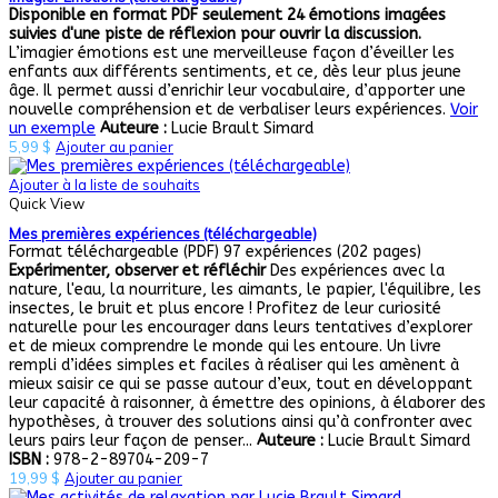
Disponible en format PDF seulement
24 émotions imagées
suivies d'une piste de réflexion pour ouvrir la discussion.
L’imagier émotions est une merveilleuse façon d’éveiller les
enfants aux différents sentiments, et ce, dès leur plus jeune
âge. Il permet aussi d’enrichir leur vocabulaire, d’apporter une
nouvelle compréhension et de verbaliser leurs expériences.
Voir
un exemple
Auteure :
Lucie Brault Simard
5,99
$
Ajouter au panier
Ajouter à la liste de souhaits
Quick View
Mes premières expériences (téléchargeable)
Format téléchargeable (PDF) 97 expériences (202 pages)
Expérimenter, observer
et réfléchir
Des expériences avec la
nature, l'eau, la nourriture, les aimants, le papier, l'équilibre, les
insectes, le bruit et plus encore ! Profitez de leur curiosité
naturelle pour les encourager dans leurs tentatives d’explorer
et de mieux comprendre le monde qui les entoure. Un livre
rempli d’idées simples et faciles à réaliser qui les amènent à
mieux saisir ce qui se passe autour d’eux, tout en développant
leur capacité à raisonner, à émettre des opinions, à élaborer des
hypothèses, à trouver des solutions ainsi qu’à confronter avec
leurs pairs leur façon de penser...
Auteure :
Lucie Brault Simard
ISBN :
978-2-89704-209-7
19,99
$
Ajouter au panier