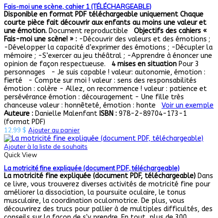
Fais-moi une scène, cahier 1 (TÉLÉCHARGEABLE)
Disponible en format PDF téléchargeable uniquement
Chaque
courte pièce fait découvrir aux enfants au moins une valeur et
une émotion.
Document reproductible
Objectifs des cahiers «
Fais-moi une scène! » :
-Découvrir des valeurs et des émotions ;
-Développer la capacité d’exprimer des émotions ; -Décupler la
mémoire ; -S’exercer au jeu théâtral ; -Apprendre à énoncer une
opinion de façon respectueuse.
4 mises en situation
Pour 3
personnages - Je suis capable ! valeur: autonomie, émotion :
fierté - Compte sur moi ! valeur : sens des responsabilités
émotion : colère - Allez, on recommence ! valeur : patience et
persévérance émotion : découragement - Une fille très
chanceuse valeur : honnêteté, émotion : honte
Voir un exemple
Auteure :
Danielle Malenfant
ISBN :
978-2-89704-173-1
(format PDF)
12,99
$
Ajouter au panier
Ajouter à la liste de souhaits
Quick View
La motricité fine expliquée (document PDF, téléchargeable)
La motricité fine expliquée (document PDF, téléchargeable)
Dans
ce livre, vous trouverez diverses activités de motricité fine pour
améliorer la dissociation, la poursuite oculaire, le tonus
musculaire, la coordination oculomotrice. De plus, vous
découvrirez des trucs pour pallier à de multiples difficultés, des
conseils sur la façon de s'y prendre. En tout, plus de 300