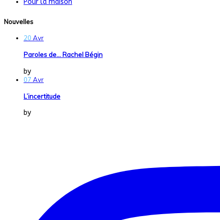
Pour la maison
Nouvelles
20
Avr
Paroles de… Rachel Bégin
by
Dans la Vraie Vie
07
Avr
L’incertitude
by
Dans la Vraie Vie