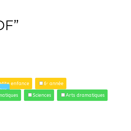
DF”
etite enfance
6ᵉ année
eux
atiques
Sciences
Arts dramatiques