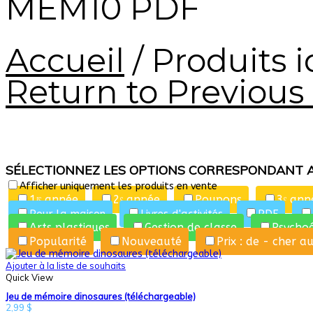
MEM10 PDF
Accueil
/
Produits 
Return to Previous
SÉLECTIONNEZ LES OPTIONS CORRESPONDANT 
Afficher uniquement les produits en vente
1ʳᵉ année
2ᵉ année
Poupons
3ᵉ ann
Pour la maison
Livres d'activités
PDF
Arts plastiques
Gestion de classe
Psycho
Popularité
Nouveauté
Prix : de - cher a
Ajouter à la liste de souhaits
Quick View
Jeu de mémoire dinosaures (téléchargeable)
2,99
$