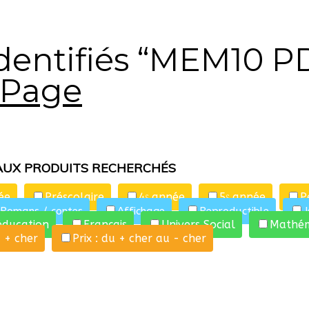
identifiés “MEM10 P
 Page
AUX PRODUITS RECHERCHÉS
ée
Préscolaire
4ᵉ année
5ᵉ année
P
Romans / contes
Affichage
Reproductible
J
éducation
Français
Univers Social
Mathém
u + cher
Prix : du + cher au - cher