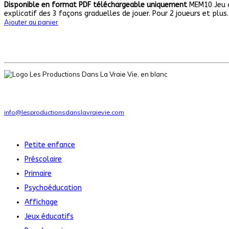
Disponible en format PDF téléchargeable uniquement
MEM10 Jeu de
explicatif des 3 façons graduelles de jouer. Pour 2 joueurs et plus. 
Ajouter au panier
Ressources pédagogiques pour la petite enfance, le préscolaire et le pr
Téléphone
: 1-514-951-6046
info@lesproductionsdanslavraievie.com
Nos produits
Petite enfance
Préscolaire
Primaire
Psychoéducation
Affichage
Jeux éducatifs