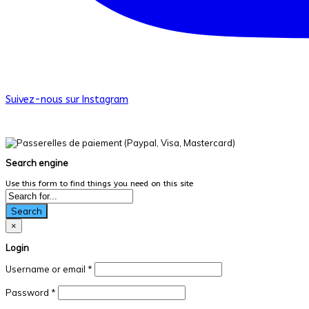
Suivez-nous sur Instagram
© Les Productions Dans La Vraie Vie. Tous droits réservés.
Search engine
Use this form to find things you need on this site
Search
×
Login
Username or email
*
Password
*