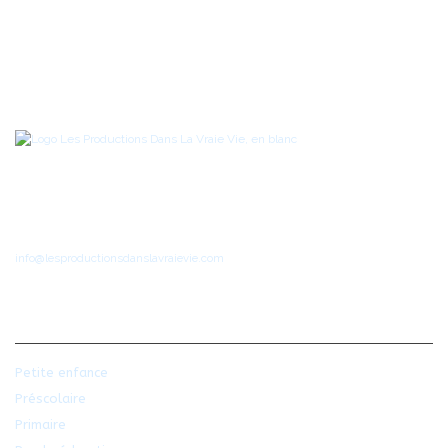
Ressources pédagogiques pour la petite enfance, le préscolaire et le
primaire
Téléphone
: 1-514-951-6046
info@lesproductionsdanslavraievie.com
NOS PRODUITS
Petite enfance
Préscolaire
Primaire