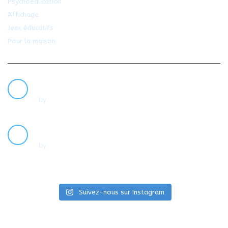
Psychoéducation
Affichage
Jeux éducatifs
Pour la maison
NOUVELLES
PAROLES DE… RACHEL BÉGIN
20
by
Dans la Vraie Vie
AVR
L’INCERTITUDE
07
by
Dans la Vraie Vie
AVR
Suivez-nous sur Instagram