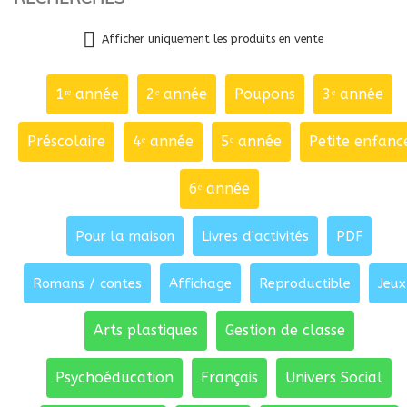
Afficher uniquement les produits en vente
1ʳᵉ année
2ᵉ année
Poupons
3ᵉ année
Préscolaire
4ᵉ année
5ᵉ année
Petite enfanc
6ᵉ année
Pour la maison
Livres d'activités
PDF
Romans / contes
Affichage
Reproductible
Jeux
Arts plastiques
Gestion de classe
Psychoéducation
Français
Univers Social