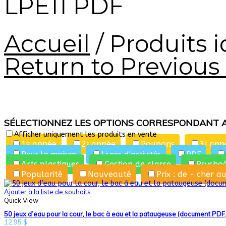
LPE11 PDF
Accueil
/
Produits i
Return to Previous
SÉLECTIONNEZ LES OPTIONS CORRESPONDANT 
Afficher uniquement les produits en vente
1ʳᵉ année
2ᵉ année
Poupons
3ᵉ ann
Pour la maison
Livres d'activités
PDF
Arts plastiques
Gestion de classe
Psycho
Popularité
Nouveauté
Prix : de - cher a
Ajouter à la liste de souhaits
Quick View
50 jeux d’eau pour la cour, le bac à eau et la pataugeuse (document PDF
12,95
$