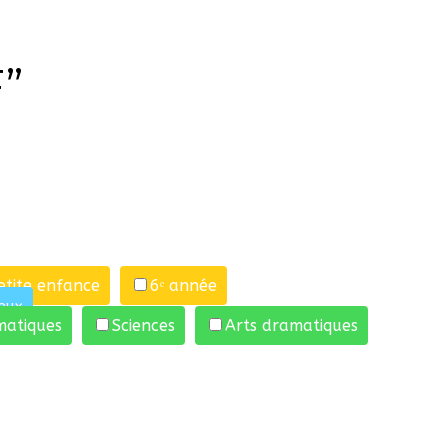
”
etite enfance
6ᵉ année
eux
atiques
Sciences
Arts dramatiques