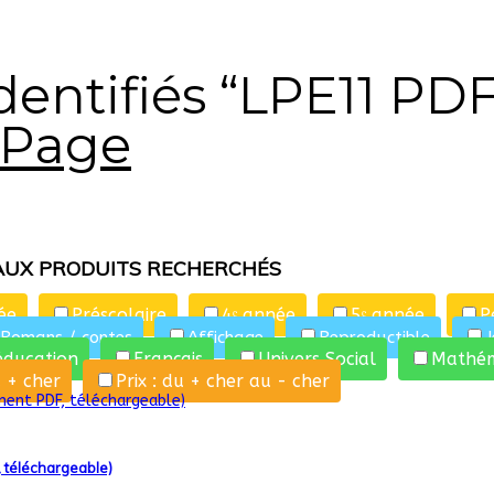
dentifiés “LPE11 PDF
 Page
AUX PRODUITS RECHERCHÉS
ée
Préscolaire
4ᵉ année
5ᵉ année
P
Romans / contes
Affichage
Reproductible
J
éducation
Français
Univers Social
Mathém
u + cher
Prix : du + cher au - cher
, téléchargeable)