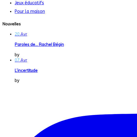
Jeux éducatifs
Pour la maison
Nouvelles
20
Avr
Paroles de… Rachel Bégin
by
Dans la Vraie Vie
07
Avr
L’incertitude
by
Dans la Vraie Vie