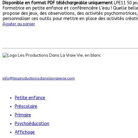
Disponible en format PDF téléchargeable uniquement
LPE11 50 jeu
formatrice en petite enfance et conférencière L’eau ! Quelle belle 
propose des jeux, des observations, des activités psychomotrices, 
personnaliser ces outils pour mettre en place des activités créati
Ajouter au panier
Ressources pédagogiques pour la petite enfance, le préscolaire et le pr
Téléphone
: 1-514-951-6046
info@lesproductionsdanslavraievie.com
Nos produits
Petite enfance
Préscolaire
Primaire
Psychoéducation
Affichage