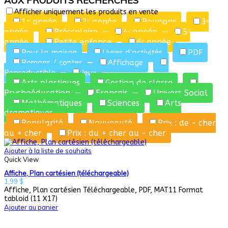
AUX PRODUITS RECHERCHÉS
Afficher uniquement les produits en vente
1ʳᵉ année
2ᵉ année
Poupons
3ᵉ
année
Préscolaire
4ᵉ année
5ᵉ
année
Petite enfance
6ᵉ année
Pour la maison
Livres d'activités
PDF
Romans / contes
Affichage
Reproductible
Jeux
Arts plastiques
Gestion de classe
Psychoéducation
Français
Univers Social
Mathématiques
Sciences
Arts
dramatiques
Popularité
Nouveauté
Prix : de - cher
au + cher
Prix : du + cher au - cher
Ajouter à la liste de souhaits
Quick View
Affiche, Plan cartésien (téléchargeable)
1,99
$
Affiche, Plan cartésien Téléchargeable, PDF, MAT11 Format
tabloid (11 X17)
Ajouter au panier