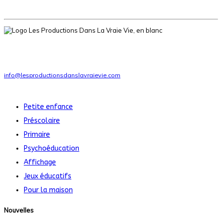
Ressources pédagogiques pour la petite enfance, le préscolaire et le
primaire
Téléphone
: 1-514-951-6046
info@lesproductionsdanslavraievie.com
Nos produits
Petite enfance
Préscolaire
Primaire
Psychoéducation
Affichage
Jeux éducatifs
Pour la maison
Nouvelles