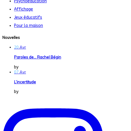
Psychoéducation
Affichage
Jeux éducatifs
Pour la maison
Nouvelles
20
Avr
Paroles de… Rachel Bégin
by
Dans la Vraie Vie
07
Avr
L’incertitude
by
Dans la Vraie Vie