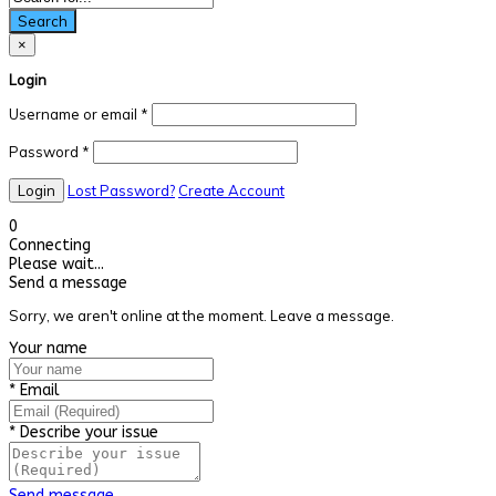
Search
×
Login
Username or email
*
Password
*
Lost Password?
Create Account
0
Connecting
Please wait...
Send a message
Sorry, we aren't online at the moment. Leave a message.
Your name
*
Email
*
Describe your issue
Send message