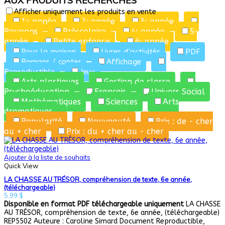
AUX PRODUITS RECHERCHÉS
Afficher uniquement les produits en vente
1ʳᵉ année
2ᵉ année
3ᵉ année
Poupons
Préscolaire
4ᵉ année
5ᵉ
année
Petite enfance
6ᵉ année
Pour la maison
Livres d'activités
PDF
Romans / contes
Affichage
Reproductible
Jeux
Arts plastiques
Gestion de classe
Psychoéducation
Français
Univers Social
Mathématiques
Sciences
Arts
dramatiques
Popularité
Nouveauté
Prix : de - cher
au + cher
Prix : du + cher au - cher
Ajouter à la liste de souhaits
Quick View
LA CHASSE AU TRÉSOR, compréhension de texte, 6e année,
(téléchargeable)
5,99
$
Disponible en format PDF téléchargeable uniquement
LA CHASSE
AU TRÉSOR, compréhension de texte, 6e année, (téléchargeable)
REP5502 Auteure : Caroline Simard Document Reproductible,