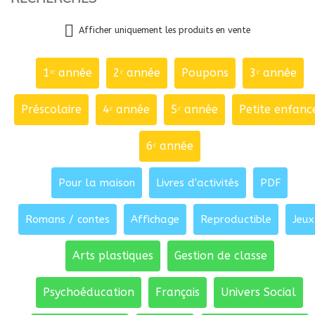
Afficher uniquement les produits en vente
1ʳᵉ année
2ᵉ année
Poupons
3ᵉ année
Préscolaire
4ᵉ année
5ᵉ année
Petite enfanc
6ᵉ année
Pour la maison
Livres d'activités
PDF
Romans / contes
Affichage
Reproductible
Jeux
Arts plastiques
Gestion de classe
Psychoéducation
Français
Univers Social