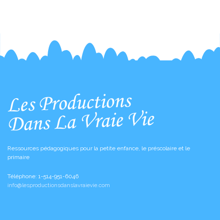
Ressources pédagogiques pour la petite enfance, le préscolaire et le
primaire
Téléphone
: 1-514-951-6046
info@lesproductionsdanslavraievie.com