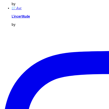
by
Dans la Vraie Vie
07
Avr
L’incertitude
by
Dans la Vraie Vie