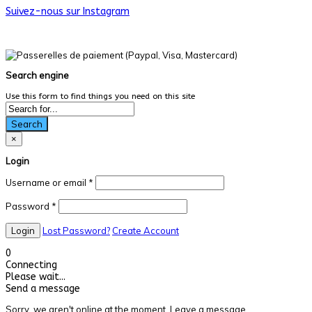
Suivez-nous sur Instagram
© Les Productions Dans La Vraie Vie. Tous droits réservés.
Search engine
Use this form to find things you need on this site
Search
×
Login
Username or email
*
Password
*
Lost Password?
Create Account
0
Connecting
Please wait...
Send a message
Sorry, we aren't online at the moment. Leave a message.