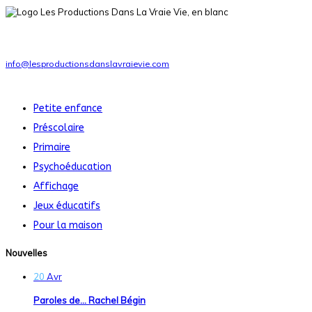
Ressources pédagogiques pour la petite enfance, le préscolaire et le pr
Téléphone
: 1-514-951-6046
info@lesproductionsdanslavraievie.com
Nos produits
Petite enfance
Préscolaire
Primaire
Psychoéducation
Affichage
Jeux éducatifs
Pour la maison
Nouvelles
20
Avr
Paroles de… Rachel Bégin