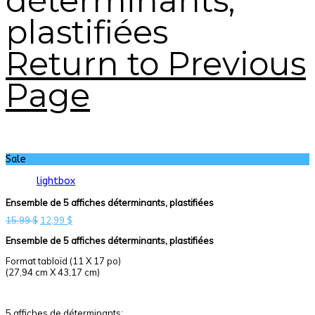
déterminants,
plastifiées
Return to Previous
Page
Sale
lightbox
Ensemble de 5 affiches déterminants, plastifiées
Le
Le
15,99
$
12,99
$
prix
prix
Ensemble de 5 affiches déterminants, plastifiées
initial
actuel
était :
est :
Format tabloïd (11 X 17 po)
15,99 $.
12,99 $.
(27,94 cm X 43,17 cm)
5 affiches de déterminants: