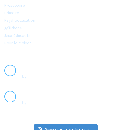
Préscolaire
Primaire
Psychoéducation
Affichage
Jeux éducatifs
Pour la maison
NOUVELLES
PAROLES DE… RACHEL BÉGIN
20
by
Dans la Vraie Vie
AVR
L’INCERTITUDE
07
by
Dans la Vraie Vie
AVR
Suivez-nous sur Instagram