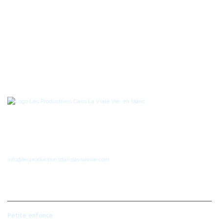
Ressources pédagogiques pour la petite enfance, le préscolaire et le
primaire
Téléphone
: 1-514-951-6046
info@lesproductionsdanslavraievie.com
NOS PRODUITS
Petite enfance