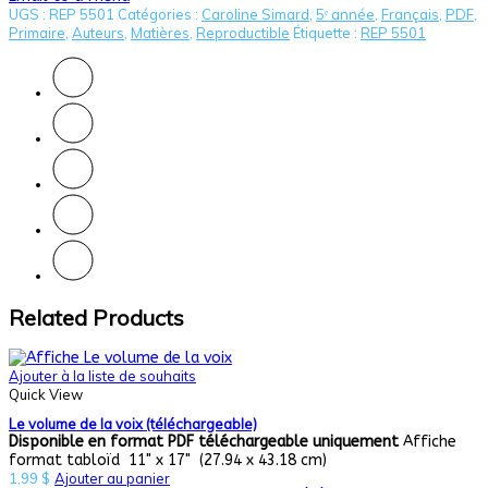
UGS :
REP 5501
Catégories :
Caroline Simard
,
5ᵉ année
,
Français
,
PDF
,
Primaire
,
Auteurs
,
Matières
,
Reproductible
Étiquette :
REP 5501
Related Products
Ajouter à la liste de souhaits
Quick View
Le volume de la voix (téléchargeable)
Disponible en format PDF téléchargeable uniquement
Affiche
format tabloïd 11" x 17" (27.94 x 43.18 cm)
1,99
$
Ajouter au panier