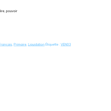
dire, pouvoir
Français
,
Primaire
,
Liquidation
Étiquette :
VEN03