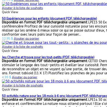
Ajouter à la liste de souhaits
Quick View
50 Expériences pour les enfants (document PDF, téléchargeable)
Disponible en format PDF téléchargeable uniquement
LPE15 50 Exp
conférencière Profitez de leur curiosité naturelle pour les encour
réaliser qui les amène à mieux saisir ce qui se passe autour d'eux
confronter avec leurs pairs leur façon de penser...
12,95
$
Ajouter au panier
Ajouter à la liste de souhaits
Quick View
Jeu Cherche et trouve pour les tout-petits (PDF, téléchargeable)
Disponible en format PDF téléchargeable uniquement
CET03 Cherc
stimuler le langage des tout-petits et éveiller leur curiosité. Pe
de reconnaître un objet en ne voyant qu’une partie, de trouver deux
ans. Format tabloid (11 X 17) Plastifiez les planches de jeu pour un
4,99
$
Ajouter au panier
Ajouter à la liste de souhaits
Quick View
50 activités nature pour les 18 mois à 6 ans (document PDF, télécharge
Disponible en format PDF téléchargeable uniquement
LPE14 50 act
enfance et conférencière La nature nous attend partout ! Elle s'off