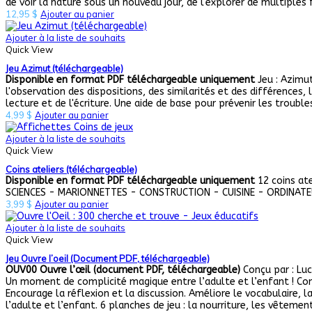
de voir la nature sous un nouveau jour, de l'explorer de multiple
12,95
$
Ajouter au panier
Ajouter à la liste de souhaits
Quick View
Jeu Azimut (téléchargeable)
Disponible en format PDF téléchargeable uniquement
Jeu : Azimut
l'observation des dispositions, des similarités et des différences,
lecture et de l'écriture. Une aide de base pour prévenir les troubles
4,99
$
Ajouter au panier
Ajouter à la liste de souhaits
Quick View
Coins ateliers (téléchargeable)
Disponible en format PDF téléchargeable uniquement
12 coins ate
SCIENCES - MARIONNETTES - CONSTRUCTION - CUISINE - ORDINATEU
3,99
$
Ajouter au panier
Ajouter à la liste de souhaits
Quick View
Jeu Ouvre l’oeil (Document PDF, téléchargeable)
OUV00 Ouvre l’œil (document PDF, téléchargeable)
Conçu par : Luc
Un moment de complicité magique entre l’adulte et l’enfant ! Com
Encourage la réflexion et la discussion. Améliore le vocabulaire, 
l’adulte et l’enfant. 6 planches de jeu : la nourriture, les vêteme