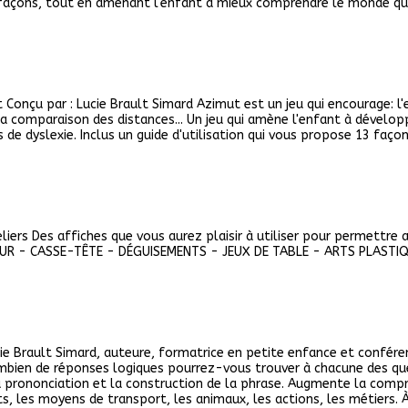
s façons, tout en amenant l'enfant à mieux comprendre le monde qui
 Conçu par : Lucie Brault Simard Azimut est un jeu qui encourage: l
 la comparaison des distances... Un jeu qui amène l'enfant à dévelop
 de dyslexie. Inclus un guide d'utilisation qui vous propose 13 façons
liers Des affiches que vous aurez plaisir à utiliser pour permettre a
R - CASSE-TÊTE - DÉGUISEMENTS - JEUX DE TABLE - ARTS PLASTIQU
ie Brault Simard, auteure, formatrice en petite enfance et conféren
bien de réponses logiques pourrez-vous trouver à chacune des ques
la prononciation et la construction de la phrase. Augmente la compr
nts, les moyens de transport, les animaux, les actions, les métiers. À