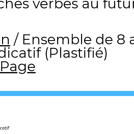
ches verbes au futu
on
/
Ensemble de 8 a
icatif (Plastifié)
 Page
catif