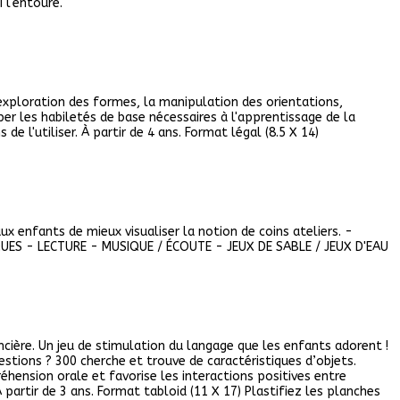
 l'entoure.
'exploration des formes, la manipulation des orientations,
per les habiletés de base nécessaires à l'apprentissage de la
 de l'utiliser. À partir de 4 ans. Format légal (8.5 X 14)
ux enfants de mieux visualiser la notion de coins ateliers. -
ES - LECTURE - MUSIQUE / ÉCOUTE - JEUX DE SABLE / JEUX D'EAU
cière. Un jeu de stimulation du langage que les enfants adorent !
tions ? 300 cherche et trouve de caractéristiques d’objets.
éhension orale et favorise les interactions positives entre
 partir de 3 ans. Format tabloid (11 X 17) Plastifiez les planches