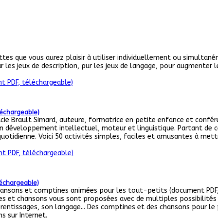
tes que vous aurez plaisir à utiliser individuellement ou simultané
our les jeux de description, pur les jeux de langage, pour augmenter 
léchargeable)
cie Brault Simard, auteure, formatrice en petite enfance et confér
son développement intellectuel, moteur et linguistique. Partant de 
uotidienne. Voici 50 activités simples, faciles et amusantes à mettr
léchargeable)
ansons et comptines animées pour les tout-petits (document PDF, t
s et chansons vous sont proposées avec de multiples possibilités 
tissages, son langage... Des comptines et des chansons pour le pla
s sur Internet.