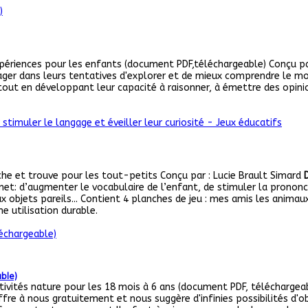
ériences pour les enfants (document PDF,téléchargeable) Conçu par
ager dans leurs tentatives d'explorer et de mieux comprendre le mon
, tout en développant leur capacité à raisonner, à émettre des opini
he et trouve pour les tout-petits Conçu par : Lucie Brault Simard
rmet: d’augmenter le vocabulaire de l’enfant, de stimuler la pronon
 objets pareils... Contient 4 planches de jeu : mes amis les animaux,
e utilisation durable.
able)
ivités nature pour les 18 mois à 6 ans (document PDF, téléchargeab
re à nous gratuitement et nous suggère d'infinies possibilités d'obse