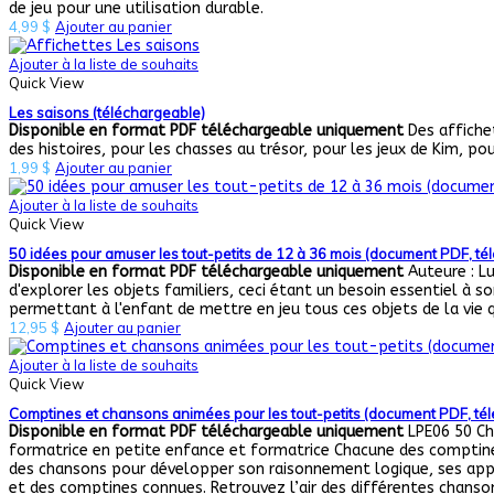
de jeu pour une utilisation durable.
4,99
$
Ajouter au panier
Ajouter à la liste de souhaits
Quick View
Les saisons (téléchargeable)
Disponible en format PDF téléchargeable uniquement
Des affichet
des histoires, pour les chasses au trésor, pour les jeux de Kim, p
1,99
$
Ajouter au panier
Ajouter à la liste de souhaits
Quick View
50 idées pour amuser les tout-petits de 12 à 36 mois (document PDF, té
Disponible en format PDF téléchargeable uniquement
Auteure : Lu
d'explorer les objets familiers, ceci étant un besoin essentiel à 
permettant à l'enfant de mettre en jeu tous ces objets de la vie q
12,95
$
Ajouter au panier
Ajouter à la liste de souhaits
Quick View
Comptines et chansons animées pour les tout-petits (document PDF, té
Disponible en format PDF téléchargeable uniquement
LPE06 50 Ch
formatrice en petite enfance et formatrice Chacune des comptine
des chansons pour développer son raisonnement logique, ses appren
et des comptines connues. Retrouvez l’air des différentes chanson