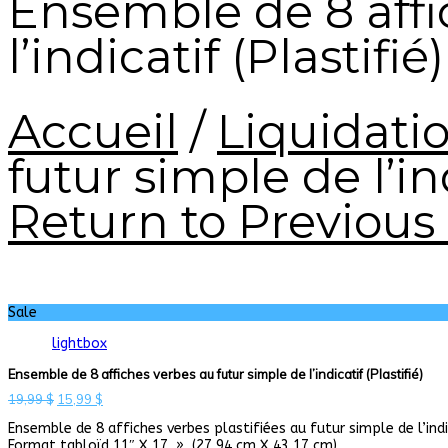
Ensemble de 8 affi
l’indicatif (Plastifié)
Accueil
/
Liquidati
futur simple de l’ind
Return to Previous
Sale
lightbox
Ensemble de 8 affiches verbes au futur simple de l’indicatif (Plastifié)
Le
Le
19,99
$
15,99
$
prix
prix
Ensemble de 8 affiches verbes plastifiées au futur simple de l’indi
initial
actuel
Format tabloïd 11″ X 17 » (27,94 cm X 43,17 cm)
était :
est :